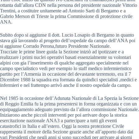
ottanta dall’allora CDN nella persona del presidente nazionale Vittorio
Trentini, a costituire unitamente ad Antonio Sarti di Bergamo e a
Gabrio Merson di Trieste la prima Commissione di protezione civile
ANA.
Subito dopo si aggiunse il dott. Lucio Losapio di Bergamo in quanto
stava già lavorando al progetto dell’ospedale da campo dell’ANA poi
si aggiunse Corrado Perona,futuro Presidente Nazionale.
Tracciate le prime linee guida la Sezione iniziò ad ipotizzare e a
realizzare i primi nuclei operativi basati essenzialmente su volontari
alpini con gia l’inserimento di qualche aggregato specialmente nel
campo specialistico vedi per esempio lo staff medico infermieristico
partito per l’Armenia in occasione del devastante terremoto, era il 7
Dicembre 1988 la squadra era formata da quindici specialisti ,medici e
infermieri e nel frattempo arrivò anche il nostro ospedale da campo.
Nel 1985 in occasione dell’Adunata Nazionale di La Spezia la Sezione
di Reggio Emilia fu la prima presentersi in forma organizzata e con un
equipaggiamento adeguato previsto da l’allora commissione Nazionale.
Iniziarono anche piccoli interventi per poi arrivare dopo la storica
esercitazione nazionale ANA3 a partecipare a tutti gli eventi
catastrofici in Italia e all’estero. Oggi la nostra protezione Civile
rappresenta il motore della Sezione grazie anche all’apporto dato dai
vari Presidenti che negli anni si sono succeduti per arrivare ai giorni