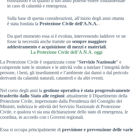
entusiasmo e di quanto il suo aiuto potesse essere fondamentale
in caso di calamità e emergenza.
Sulla base di questa considerazioni, all’inizio degli anni ottanta
è stata fondata la
Protezione Civile dell’A.N.A.
.
Da quel momento essa si è evoluta, intervenendo laddove ve ne
fosse la necessità anche tramite un
sempre maggiore
addestramento e acquisizione di mezzi e materiali
.
La Protezione Civile dell’A.N.A. oggi
La Protezione Civile è organizzata come “
Servizio Nazionale
” e
comprende tutte le strutture e le attività volte a tutelare l’integrità delle
persone, i beni, gli insediamenti e l’ambiente dai danni o dal pericolo
derivanti da calamità naturali, catastrofi e da altri eventi.
Nel corso degli anni la
gestione operativa è stata progressivamente
trasferito dallo Stato alle regioni
: attualmente il Dipartimento della
Protezione Civile, impersonato dalla Presidenza del Consiglio dei
Ministri, indirizza le attività del Servizio Nazionale di Protezione
Civile, e qualora vi sia una dichiarazione dello stato di emergenza, le
coordina, in accordo con i Governi regionali.
Essa si occupa principalmente di
previsione e prevenzione delle varie